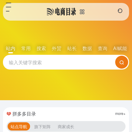
站内
常用
搜索
外贸
站长
数据
查询
AI赋能
拼多多目录
more+
站点导航
旗下矩阵
商家成长