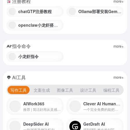
注册教程
more+
chatGTP注册教程
Ollama部署安装Gemma4教程
openclaw小龙虾搭建教程
指令命令
more+
小龙虾指令
AI工具
more+
写作工具
文案生成
图像工具
设计工具
编程工具
AIWork365
Clever AI Humanizer
推荐 | 简洁好用从灵感到内容优化一站式完成
一个完全免费的能把你用AI写的文本改得更像人写的在线工具，它会调整文本的语气、结构和表达方式，在保持专业性的同时，降低被AI检测工具发现的概率。
DeepSider AI
GetDraft AI
一款浏览器侧边栏AI工具，集成了GPT、Sonnet、Claude、Gemini、Grok、DeepSeek等主流模型，支持图片生成、文档分析、代码编写等功能。
得到团队推出的AI写作平台，定位是成为你的AI写作团队。它通过多个智能体协作，把选题、调研、写稿、风格模仿、审稿等环节分配给不同的“AI同事”，让你大概20分钟就能拿到一篇高度贴合个人风格、可直接修改的初稿，而人类始终作为“主编”来做决策。