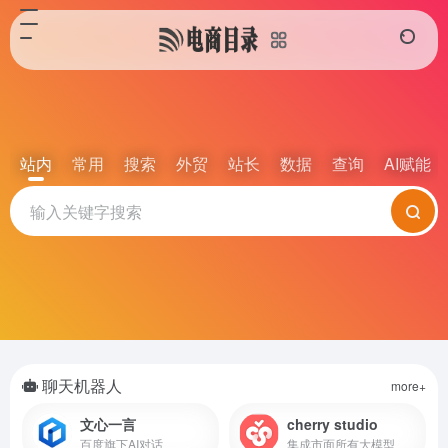
站内
常用
搜索
外贸
站长
数据
查询
AI赋能
聊天机器人
more+
文心一言
cherry studio
百度旗下AI对话
集成市面所有大模型