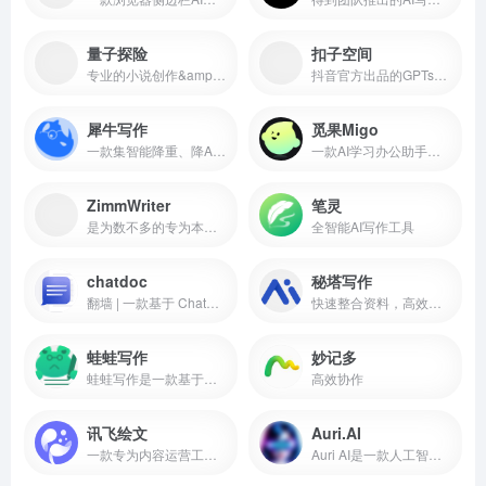
量子探险
扣子空间
专业的小说创作&amp;剧本生成工具。可一键生成200万字网文，涵盖玄幻、言情等热门类型，适合职业作家、编剧、做内容的人，还能直接做出广播剧、短剧、推文视频。
抖音官方出品的GPTs，扣子Coze可以让你搭建自己的AI机器人，只要你有想法，都可以用扣子快速、低门槛搭建专属于你的AI机器人，并一键发布到豆包、飞书、微信公众号等各个渠道！
犀牛写作
觅果Migo
一款集智能降重、降AI率、学术创作、多语言支持于一体的AI写作工具，主要服务于学生、研究人员及内容创作者。
一款AI学习办公助手。为用户提供便捷、高效的文字处理、信息搜索、知识问答等支持，还能辅助论文阅读、润色学术写作，支持多模态交互。
ZimmWriter
笔灵
是为数不多的专为本地 SEO 内容设计的人工智能写作工具之一
全智能AI写作工具
chatdoc
秘塔写作
翻墙 | 一款基于 ChatGPT 的文件阅读助手
快速整合资料，高效产出公文材料，让写作更高效
蛙蛙写作
妙记多
蛙蛙写作是一款基于人工智能的AI写小说神器，致力于帮助小说创作者高效、创新得进行短篇小说创作。
高效协作
讯飞绘文
Auri.AI
一款专为内容运营工作者打造的的人机协同运营工作台，支持热门选题推荐、海量选题生成、文章一键生成、一键排版、AI生成配图等功能，帮您释放创意，让内容创作更轻松。
Auri AI是一款人工智能写作助手，旨在帮助用户更快、更智能地写作。它提供了拼写和语法纠正、释义、翻译、文本生成、快速创建笔记等功能。它支持25种以上的语言