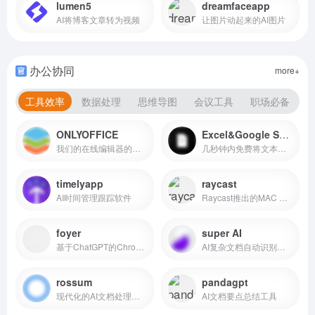
lumen5
dreamfaceapp
AI将博客文章转为视频
让图片动起来的AI图片
办公协同
more+
工具效率
数据处理
思维导图
会议工具
职场必备
ONLYOFFICE
Excel&Google Sheets AI Formula Generator
我们的在线编辑器的最新版本已经提供了高级表单，插入SmartArt图形，增强的密码保护和公式计算，粘贴专用幻灯片，ChatGPT和缩放插件，以及其他功能。继续阅读以发现所有更新。
几秒钟内免费将文本指令转换为Excel公式，在几秒钟内精通Excel。
timelyapp
raycast
AI时间管理跟踪软件
Raycast推出的MAC AI助手，智能写作、编程、回答问题等
foyer
super AI
基于ChatGPT的Chrome浏览器扩展，浏览任意网页上利用CHATGPT
AI复杂文档自动识别处理转换
rossum
pandagpt
现代化的AI文档处理工具
AI文档要点总结工具