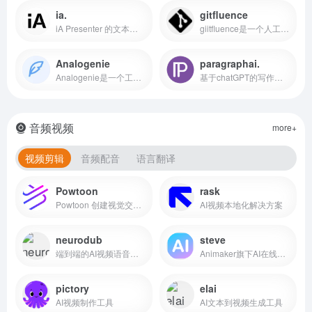
ia.
gitfluence
iA Presenter 的文本界面将焦点放在故事上，节省时间和精力。
giitfluence是一个人工智能驱动的工具，可以帮助用户快速找到适合他们git需求的正确命令。用户可以在web应用程序的输入字段中输入他们想要使用git完成的任务的描述，并根据他们的描述从应用程序中获得建议。然后，他们可以复制并粘贴建议的命令到他们的终端或命令行界面。
Analogenie
paragraphai.
Analogenie是一个工具，帮助用户编写创造性的类比和隐喻，以吸引和联系他们的观众。它可以快速轻松地生成类比，只需点击一下，允许用户创建清晰深入的内容。它可以用于任何类型的写作，包括创意写作、商业写作、学术写作、文案写作等等。Analogenie提供了一个灵活的定价计划，可以免费使用。
基于chatGPT的写作应用
音频视频
more+
视频剪辑
音频配音
语言翻译
Powtoon
rask
Powtoon 创建视觉交流都会放大您的结果。通过数百个动画角色、模板、视频背景、配乐等讲述引人入胜的故事。
AI视频本地化解决方案
neurodub
steve
端到端的AI视频语音本地化工具
Animaker旗下AI在线视频制作工具
pictory
elai
AI视频制作工具
AI文本到视频生成工具