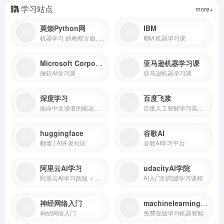
学习站点
more+
莫烦Python网
IBM
机器学习 的教程方面, 汇集了很多近些年来比较流行的 python 模块教程. 而且对于没有机器学习背景的朋友们, 我也专门制作了 有趣的机器学习. 让你对机器学习的每种方法都有迅速地理解. 对于已经入门了的同学们, 有趣的机器学习 也是一个提升自己应用机器学习的好地方, 因为里面同时也介绍了很多种机器学习的技巧方法, 大大帮助提升学习效果.
IBM 机器学习课
Microsoft Corporation
亚马逊机器学习课
微软AI学习课
亚马逊机器学习课
深度学习
百度飞浆
面向中文读者的能运行、可讨论的深度学习教科书
百度人工智能学习实训社区
huggingface
谷歌AI
翻墙 | AI开发社区
谷歌AI学习平台
阿里云AI学习
udacityAI学院
阿里云AI学习路线（学+测）
AI入门到高级学习课程
神经网络入门
machinelearningmastery
神经网络入门
免费在线学习机器智能