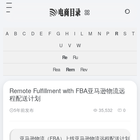
A
B
C
D
E
F
G
H
I
L
M
N
P
S
T
R
U
V
W
Ru
Re
Rea
Rev
Rem
Remote Fulfillment with FBA亚马逊物流远
程配送计划
5年前发布
35,532
0
亚马逊物流（
FBA
）上线亚马逊物流远程配送计划