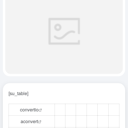
[su_table]
convertio
aconvert