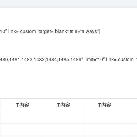
″ link=”custom” target=”blank” title=”always”]
0,1481,1482,1483,1484,1485,1486″ limit=”10″ link=”custom” tar
T内容
T内容
T内容