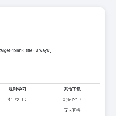
get=”blank” title=”always”]
规则/学习
其他下载
禁售类目
直播伴侣
无人直播