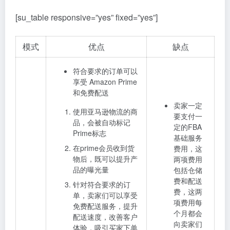
[su_table responsive=”yes” fixed=”yes”]
模式
优点
缺点
符合要求的订单可以
享受 Amazon Prime
和免费配送
卖家一定
使用亚马逊物流的商
要支付一
品，会被自动标记
定的
FBA
Prime标志
基础服务
在prime会员收到货
费用，这
物后，既可以提升产
两项费用
品的曝光量
包括仓储
费和配送
针对符合要求的订
费，这两
单，卖家们可以享受
项费用每
免费配送服务，提升
个月都会
配送速度，改善客户
向卖家们
体验，吸引买家下单