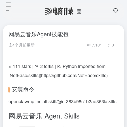
网易云音乐Agent技能包
4个月前更新
7,101
0
⭐ 111 stars | 🍴 2 forks | 📝 Python Imported from
[NetEase/skills](https://github.com/NetEase/skills)
安装命令
openclawmp install skill/@u-383b98c1b2ae363f/skills
网易云音乐 Agent Skills