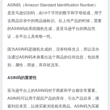
ASIN
码（Amazon Standard Identification Number）
是亚马逊识别码，由10个字符的数字和字母组成，用于
去商品目录中的商品做标识。在上传产品的时候，需要
的
ASIN
码由系统随机生成，是亚马逊平台的商品凭
证，在平台上具有唯一性。
因为
ASIN
码是随机生成的，没有特殊含义，所以没办
法通过
ASIN
码本身看出这个商品的任何信息，包括类
别，属性，用途，库存状况等。
ASIN
码的重要性
亚马逊平台上的
ASIN
码对于商家和平台都非常重要。
ASIN
码可以用于跟踪产品的库存，引出产品目录，搜
索到目录页，以便买家浏览相关商品。
ASIN
码为买家