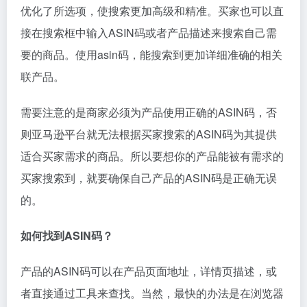
优化了所选项，使搜索更加高级和精准。买家也可以直
接在搜索框中输入
ASIN
码或者产品描述来搜索自己需
要的商品。使用
asin
码，能搜索到更加详细准确的相关
联产品。
需要注意的是商家必须为产品使用正确的
ASIN
码，否
则亚马逊平台就无法根据买家搜索的
ASIN
码为其提供
适合买家需求的商品。所以要想你的产品能被有需求的
买家搜索到，就要确保自己产品的
ASIN
码是正确无误
的。
如何找到
ASIN
码？
产品的
ASIN
码可以在产品页面地址，详情页描述，或
者直接通过工具来查找。当然，最快的办法是在浏览器