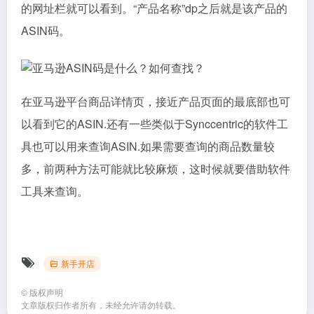
的网址栏就可以看到。“产品名称”dp之后就是该产品的
ASIN
码。
在亚马逊平台商品详情页，接近产品页面的最底部也可
以看到它的
ASIN
.还有一些类似于Synccentric的软件工
具也可以用来查询
ASIN
.如果需要查询的商品数量较
多，前两种方法可能就比较麻烦，这时候就要借助软件
工具来查询。
新手开店
©
版权声明
文章版权归作者所有，未经允许请勿转载。