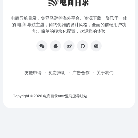
电商导航目录，集亚马逊等海外平台、资源下载、资讯于一体
的 电商 导航主题，简约优雅的设计风格，全面的前端用户功
能，简单的模块化配置，欢迎您的体验
友链申请
免责声明
广告合作
关于我们
Copyright © 2026
电商目录amz亚马逊导航站