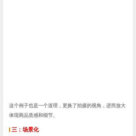
体现商品质感和细节。
三：场景化
这里说的场景化其实挺有意思，我们仔细去思考一下，
有一类图片是渲染一种使用场景，让消费者想象融入其
中，内心得到满足。
上面2个图的总体色调和版面风格都是比较类似，因为
左图他营造了一个学习的氛围，点击率得到很大提升。
客户看到这样的图，就会想象自己融入其中阅读。
电锯和台灯的案例一样，所以说场景用的好，不仅仅是