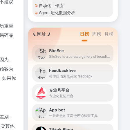
不建议
自动化工作流
Agent 进化数据分析
历重重
网址
日榜
周榜
月榜
易碎品
SiteSee
SiteSee is a curated gallery of beautiful, modern websites collections.
因为，
顾客为
Feedbackfive
帮你自动索取买家 feedback
，如果你
专业号平台
专业化登陆后台
App bot
一款出色的亚马逊评论检查工具
差别，
比卖其他
Tiktok Shop