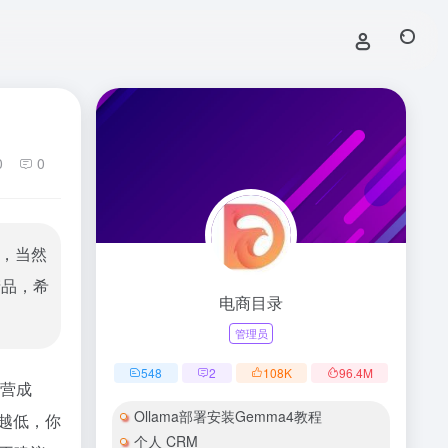
0
0
，当然
产品，希
电商目录
管理员
548
2
108
K
96.4
M
营成
Ollama部署安装Gemma4教程
价越低，你
个人 CRM