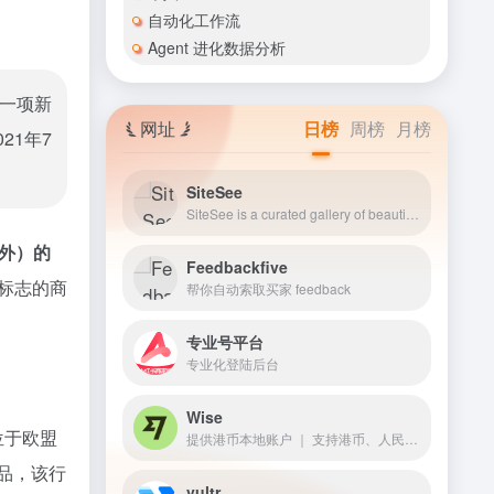
自动化工作流
Agent 进化数据分析
一项新
网址
日榜
周榜
月榜
21年7
SiteSee
SiteSee is a curated gallery of beautiful, modern websites collections.
外）的
Feedbackfive
 标志的商
帮你自动索取买家 feedback
专业号平台
专业化登陆后台
Wise
位于欧盟
提供港币本地账户 ｜ 支持港币、人民币、美元、欧元无损入金
商品，该行
vultr