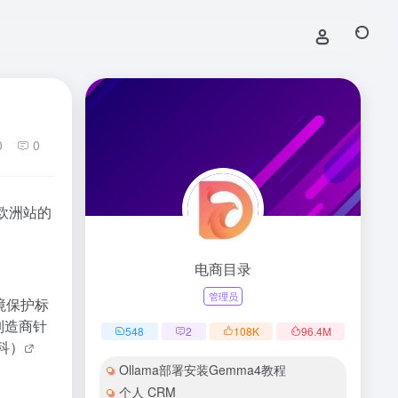
0
0
欧洲站的
电商目录
管理员
境保护标
制造商针
548
2
108
K
96.4
M
科）
Ollama部署安装Gemma4教程
个人 CRM