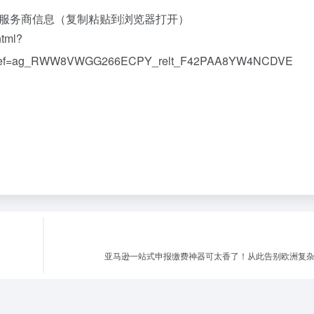
服务商信息（复制粘贴到浏览器打开）
html?
ref=ag_RWW8VWGG266ECPY_relt_F42PAA8YW4NCDVE
亚马逊一站式申报缴费神器可太香了！从此告别欧洲复