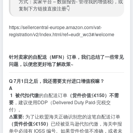
方式：卖家平台 – 数据报告- 管理我的增值税)，或
复制下方链接直接注册👇
https://sellercentral-europe.amazon.com/vat-
registration/v2/index.html/ref=eudr_wc3#/welcome
针对卖家的自配送（MFN）订单，我们总结了一些常见
问题，以便您更好地了解政策~
Q
7月1日之后，我还需要支付进口增值税嘛？
A
1
被代扣代缴
的自配送订单
（货件价值≤€150）
不需
要
，建议使用DDP（Delivered Duty Paid-完税交
付）。
⚠重要:
为了让欧盟海关正确识别您的这笔自配送订单
（货件价值≤€150）
已经被亚马逊代扣代缴，海关申报
单中必须有
IOSS
编号。如果货件价值不准确，或者未