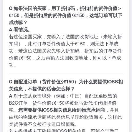
Q
如果法国的买家，用了折扣码，折扣前的货件价值＞
€150，但是折扣后的货件价值≤€150，这笔订单可以下
成功嘛？
A
看情况。
若这位法国买家，先输入了法国的收货地址（未输入折
扣码），此时订单货件价值大于€150，则无法下单成
功；若这位法国买家先输入折扣码，折扣后的订单货件
价值≤€150，之后再输入法国收货地址，则可以下单成
功。
Q
自配送订单（货件价值≤€150）为什么要提供
IOSS
相
关信息，不提供的话会怎么样？
A
对于您从欧盟境外（例如：中国）自配送至欧盟的
B2C订单，货件价值≤€150将被亚马逊代扣代缴增值
税。
您需要提供
IOSS
相关信息给到物流承运商
，并且
由您的物流承运商将此类信息呈现给欧盟海关，这样此
类货件将不会被征收进口增值税。
若未提供或未正确提供
IOSS
相关信息，可能会导致已