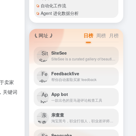
自动化工作流
Agent 进化数据分析
网址
日榜
周榜
月榜
SiteSee
SiteSee is a curated gallery of beautiful, modern websites collections.
Feedbackfive
帮你自动索取买家 feedback
于卖家
期)，关键词
App bot
一款出色的亚马逊评论检查工具
亲查查
淘宝黑号，职业打假人，职业差评师，降权号等不健康账号查询，为卖家免费提供大数据信息共享，插件下载，恶意买家吐槽标记等专属特……
Seoquake