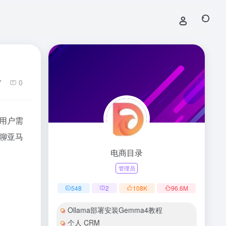
7
0
用户需
聊亚马
电商目录
管理员
548
2
108
K
96.6
M
Ollama部署安装Gemma4教程
个人 CRM