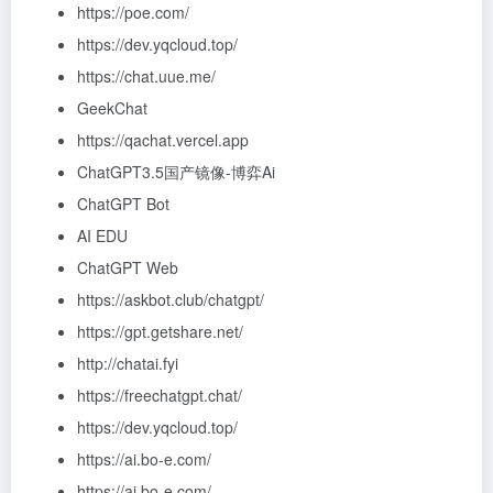
https://poe.com/
https://dev.yqcloud.top/
https://chat.uue.me/
GeekChat
https://qachat.vercel.app
ChatGPT3.5国产镜像-博弈Ai
ChatGPT Bot
AI EDU
ChatGPT Web
https://askbot.club/chatgpt/
https://gpt.getshare.net/
http://chatai.fyi
https://freechatgpt.chat/
https://dev.yqcloud.top/
https://ai.bo-e.com/
https://ai.bo-e.com/