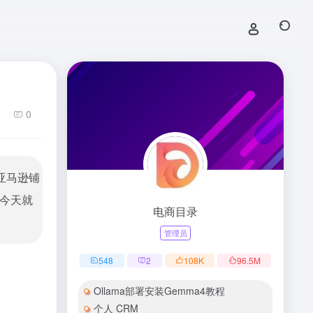
1
0
亚马逊铺
今天就
电商目录
管理员
548
2
108
K
96.5
M
Ollama部署安装Gemma4教程
个人 CRM