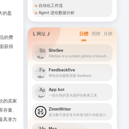
自动化工作流
Agent 进化数据分析
大的盈
网址
日榜
周榜
月榜
品的费
面获得
SiteSee
SiteSee is a curated gallery of beautiful, modern websites collections.
Feedbackfive
帮你自动索取买家 feedback
App bot
一款出色的亚马逊评论检查工具
爆款的卖家
ZimmWriter
、库存量、
是为数不多的专为本地 SEO 内容设计的人工智能写作工具之一
最具潜力
Moz