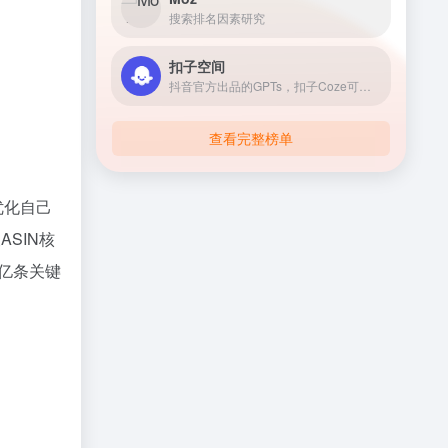
搜索排名因素研究
扣子空间
抖音官方出品的GPTs，扣子Coze可以让你搭建自己的AI机器人，只要你有想法，都可以用扣子快速、低门槛搭建专属于你的AI机器人，并一键发布到豆包、飞书、微信公众号等各个渠道！
查看完整榜单
优化自己
查
ASIN
核
亿条关键