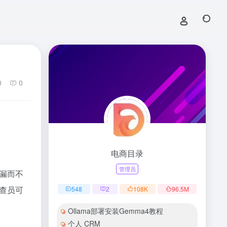
0
0
电商目录
管理员
漏而不
查员可
548
2
108
K
96.5
M
Ollama部署安装Gemma4教程
个人 CRM