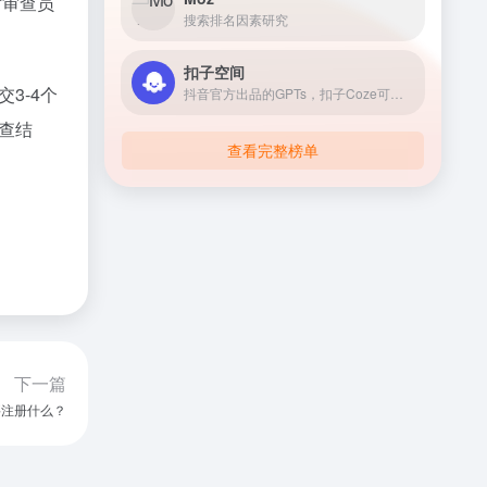
对审查员
搜索排名因素研究
扣子空间
3-4个
抖音官方出品的GPTs，扣子Coze可以让你搭建自己的AI机器人，只要你有想法，都可以用扣子快速、低门槛搭建专属于你的AI机器人，并一键发布到豆包、飞书、微信公众号等各个渠道！
查结
查看完整榜单
下一篇
要注册什么？