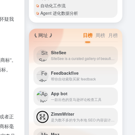
自动化工作流
Agent 进化数据分析
怀疑我
网址
日榜
周榜
月榜
SiteSee
SiteSee is a curated gallery of beautiful, modern websites collections.
商标”。
商标。
Feedbackfive
帮你自动索取买家 feedback
App bot
一款出色的亚马逊评论检查工具
ZimmWriter
或者正
是为数不多的专为本地 SEO 内容设计的人工智能写作工具之一
商标毫
Moz